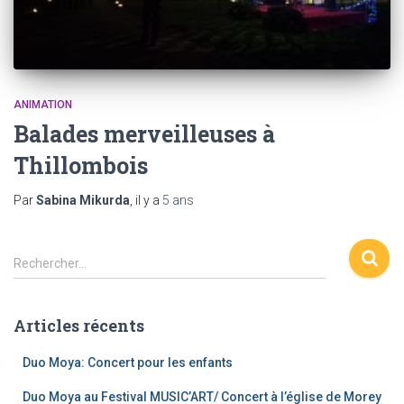
ANIMATION
Balades merveilleuses à
Thillombois
Par
Sabina Mikurda
, il y a
5 ans
R
Rechercher…
e
c
h
Articles récents
e
r
Duo Moya: Concert pour les enfants
c
h
Duo Moya au Festival MUSIC’ART/ Concert à l’église de Morey