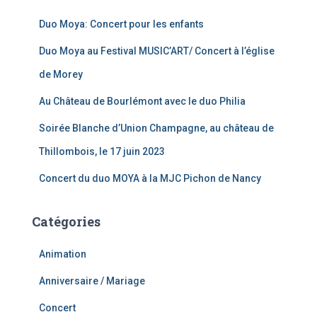
e
r
Duo Moya: Concert pour les enfants
c
Duo Moya au Festival MUSIC’ART/ Concert à l’église
h
e
de Morey
r
Au Château de Bourlémont avec le duo Philia
:
Soirée Blanche d’Union Champagne, au château de
Thillombois, le 17 juin 2023
Concert du duo MOYA à la MJC Pichon de Nancy
Catégories
Animation
Anniversaire / Mariage
Concert