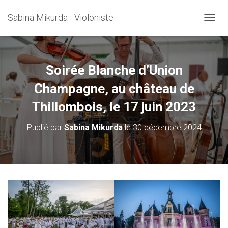
Sabina Mikurda - Violoniste
D
É
P
L
I
Soirée Blanche d’Union
E
R
Champagne, au château de
L
Thillombois, le 17 juin 2023
A
N
A
Publié par
Sabina Mikurda
le
30 décembre 2024
V
I
G
A
T
I
O
N