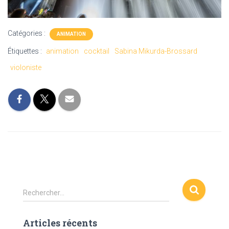
Catégories :
ANIMATION
Étiquettes :
animation
cocktail
Sabina Mikurda-Brossard
violoniste
R
Rechercher…
e
c
Articles récents
h