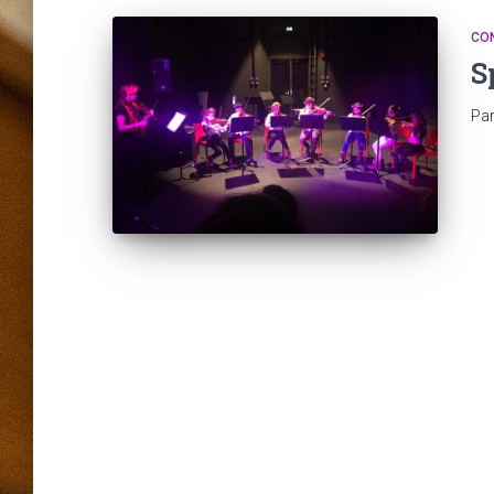
CO
S
Pa