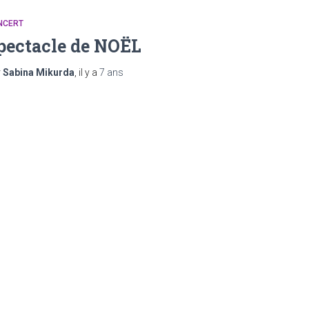
NCERT
pectacle de NOËL
r
Sabina Mikurda
, il y a
7 ans