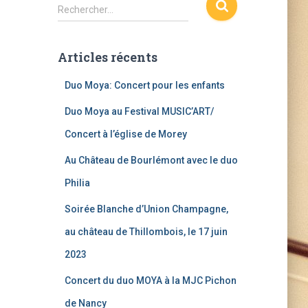
R
Rechercher…
e
c
h
Articles récents
e
r
Duo Moya: Concert pour les enfants
c
h
Duo Moya au Festival MUSIC’ART/
e
Concert à l’église de Morey
r
Au Château de Bourlémont avec le duo
:
Philia
Soirée Blanche d’Union Champagne,
au château de Thillombois, le 17 juin
2023
Concert du duo MOYA à la MJC Pichon
de Nancy