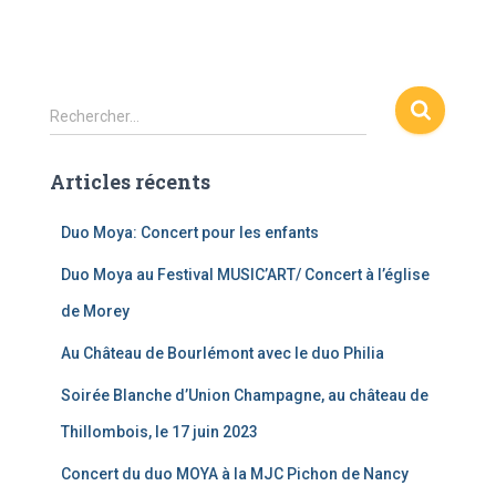
R
Rechercher…
e
c
Articles récents
h
e
r
Duo Moya: Concert pour les enfants
c
Duo Moya au Festival MUSIC’ART/ Concert à l’église
h
e
de Morey
r
Au Château de Bourlémont avec le duo Philia
:
Soirée Blanche d’Union Champagne, au château de
Thillombois, le 17 juin 2023
Concert du duo MOYA à la MJC Pichon de Nancy