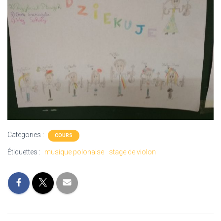
Catégories :
COURS
Étiquettes :
musique polonaise
stage de violon