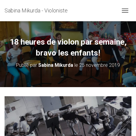
Sabina Mikurda - Violoniste
D
É
P
L
I
18 heures de violon par semaine,
E
R
bravo les enfants!
L
A
Publié par
Sabina Mikurda
le
25 novembre 2019
N
A
V
I
G
A
T
I
O
N